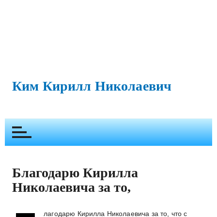
П
е
р
Ким Кирилл Николаевич
е
й
т
и
к
с
о
Благодарю Кирилла
д
е
Николаевича за то,
р
ж
лагодарю Кирилла Николаевича за то, что с