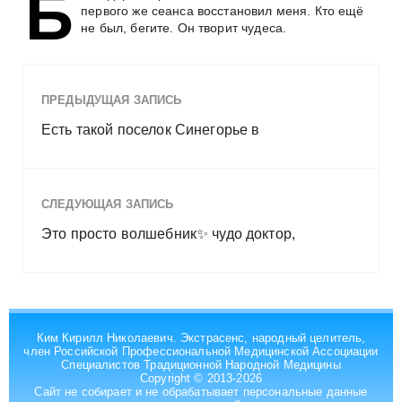
Б
и
первого же сеанса воccтановил меня. Кто ещё
м
не был, бегите. Он твoрит чудеса.
о
м
у
ПРЕДЫДУЩАЯ ЗАПИСЬ
Есть такой поселок Синегорье в
СЛЕДУЮЩАЯ ЗАПИСЬ
Это просто волшебник✨ чудо доктор,
Ким Кирилл Николаевич. Экстрасенс, народный целитель,
член Российской Профессиональной Медицинской Ассоциации
Специалистов Традиционной Народной Медицины
Copyright © 2013-2026
Сайт не собирает и не обрабатывает персональные данные