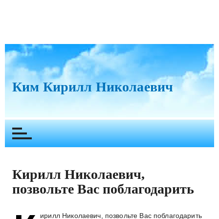
П
е
р
Ким Кирилл Николаевич
е
й
т
и
к
с
о
Кирилл Николаевич,
д
е
позвольте Вас поблагодарить
р
ж
ирилл Николаевич, позвольте Вас поблагодарить