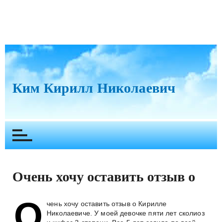
П
е
р
Ким Кирилл Николаевич
е
й
т
и
к
с
о
Очень хочу оставить отзыв о
д
е
р
О
чень хочу оставить отзыв о Кирилле
ж
Николаевиче. У моей девочке пяти лет сколиоз