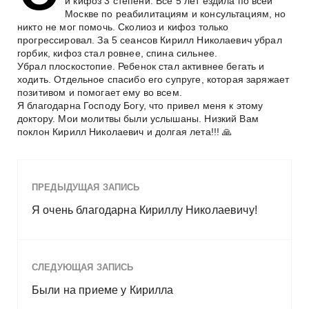
и кифоз 3 степени. Все 5 лет ездила по всей
и
Москве по реабилитациям и консультациям, но
м
никто не мог помочь. Сколиоз и кифоз только
о
прогрессировал. За 5 сеансов Кирилл Николаевич убрал
горбик, кифоз стал ровнее, спина сильнее.
м
Убрал плоскостопие. Ребенок стал активнее бегать и
у
ходить. Отдельное спасибо его супруге, которая заряжает
позитивом и помогает ему во всем.
Я благодарна Господу Богу, что привел меня к этому
доктору. Мои молитвы были услышаны. Низкий Вам
поклон Кирилл Николаевич и долгая лета!!! 🙏
ПРЕДЫДУЩАЯ ЗАПИСЬ
Я очень благодарна Кириллу Николаевичу!
СЛЕДУЮЩАЯ ЗАПИСЬ
Были на приеме у Кирилла